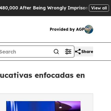
0 After Being Wrongly Imprisoned for 42 Years. T
View all
Provided by AGP
Share
ducativas enfocadas en