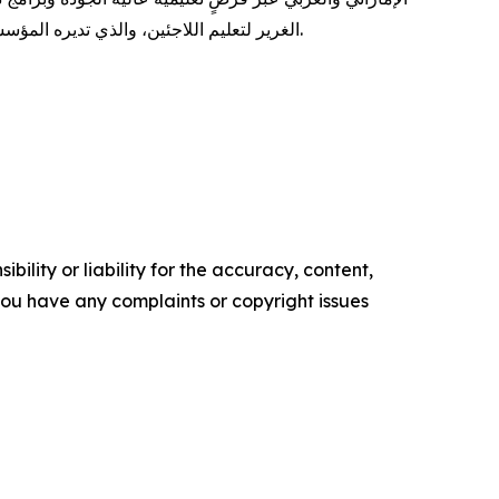
الغرير لتعليم اللاجئين، والذي تديره المؤسسة أيضاً، في تحقيق أثر إيجابي ملموس في حياة أكثر من 354,000 شاب إماراتي وعربي استفادوا من البرامج والمبادرات حتى الآن.
ility or liability for the accuracy, content,
f you have any complaints or copyright issues