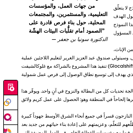
من جهات العمل، والمؤسسات
 لا يتعلّق
التعليمية، والمستثمرين، والمجتمعات
حول الهدف
المحلية، حول بناء فرص قادرة على
ا النموذج
الصمود أمام تقلُّبات البيئات الهشّة”
— الدكتورة سونيا بن جعفر
70 شاب، نصفهم على الأقل من الإناث،
ل. وسيتولى صندوق عبد العزيز الغرير لتعليم اللاجئين عملية
تنفيذ هذا المشروع بالشراكة مع غلوكالشيفت (Glocalshift)، وبالعمل بشكل وثيق مع مؤسسة التمويل الدولية لإتاحة مشاركة شركاء من القطاع الخاص من خلال مشروع «ألف نجمة
جة تحديات كل من البطالة والنزوح في آنٍ واحد. ويوفّر هذا
نازحون قسراً في جميع أنحاء الشرق الأوسط جهوداً كبيرة
هم للتعلّم، وعزيمتهم على إعادة بناء حياتهم من جديد بعد
ون فيها مع مؤسسات القطاع الخاص في الدول المضيفة التي