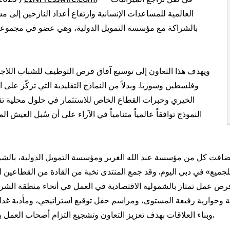
العالمية للمساعدات الإنسانية وارتفاع أعداد النازحين إلى
بالشراكة مع مؤسسة التمويل الدولية، وهي عضو في مجموعة الب
ويهدف هذا التعاون إلى توسيع آفاق فرص التوظيف للشباب اللاجئين
وفلسطين وسوريا. وبدلاً من النماذج التقليدية التي تركّز على 
الخيري وخبرات القطاع الخاص للاستثمار في حلول محلية تق
النموذج توافقاً عالمياً متنامياً في الآراء على أن سُبل العي
ضافت كل من مؤسسة عبد الله الغرير ومؤسسة التمويل الدولية، بالشرا
لجميع» في دبي اليوم. وقد جمع المنتدى نخبة من القادة من القطاعي
رص عمل تمتاز بالشمولية الاقتصادية في العمل في أنحاء منطقة الش
ة وحوارية رفيعة المستوى، ومراسم حفل توقيع استراتيجي، ومأدبة غدا
وبناء العلاقات بهدف تعزيز التعاون وتشجيع التزام أصحاب العمل بالشراكات.