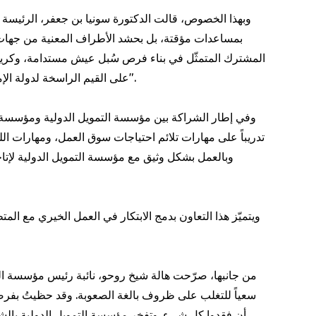
وبهذا الخصوص، قالت الدكتورة سونيا بن جعفر، الرئيسة التن
بمساعدات مؤقتة، بل بحشد الأطراف المعنية من جهات 
المشترك المتمثّل في بناء فرص سُبل عيش مستدامة، وكريمة، 
على القيم الراسخة لدولة الإمارات العربية المتحدة وإرثها في ريادة الأعمال الإنسانية والعمل الخيري المسؤول".
تدريباً على مهارات تلائم احتياجات سوق العمل، ومهارات الل
ويتميّز هذا التعاون بدمج الابتكار في العمل الخيري مع ال
من جانبها، صرّحت هالة شيخ روحو، نائبة رئيس مؤسسة ال
سعياً للتغلب على ظروف بالغة الصعوبة. وقد حظيتُ بفرصة 
أن فقدوا كل شيء. وتفخر مؤسسة التمويل الدولية بالشر