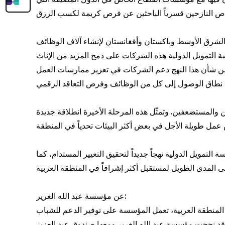
دولية، والذي تم إطلاقه في يونيو 2024، شركات من سبع دول في الشرق الأوسط وباكستان وأفغانستان لإنشاء آلاف الوظائف
لتمويل الدولية هذه الشركات على دمج المزيد من الإناث
من شأن هذا النهج دعم الشركات في تعزيز ممارسات العمل
التعليم والتوظيف للشباب المحرومين والمستضعفين. وتمثّل هذه المرحلة الأخيرة انطلاقة جديدة
التمويل الدولية نهجاً جديداً لتحقيق التغيير المستدام، كما
عن مؤسسة عبد الله الغرير:
ها القطاع الخاص في المنطقة العربية، تعمل المؤسسة على توفير الدعم للشباب
 وقد نجحت مؤسسة عبد الله الغرير ومعها صندوق عبد العزيز