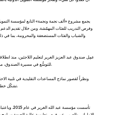
وفرص التدريب للفئات المهمّشة. ومن خلال تقديم الدعم
والشباب والفئات المستضعفة والمحرومة، بما في ذلك
للتوسُّع في مسيرة الصندوق، من خلال ربط تمويل العمل الخيري بمتطلبات القطاع الخاص لتوليد فرص عمل طويلة الأجل في بعض أكثر البيئات تحدياً في المنطقة.
ونظراً لقصور نماذج المساعدات التقليدية في تلبية الاحت
تشكّل خطوة إلى الأمام في كيفية تعاون المؤسسات لتوفير الاستقرار والفرص على المدى الطويل لمستقبل أكثر إشراقاً في المنطقة العربية.
تأسست مؤسس
الإماراتي والعربي عبر فرصٍ تعليمية عالية الجودة وبرام