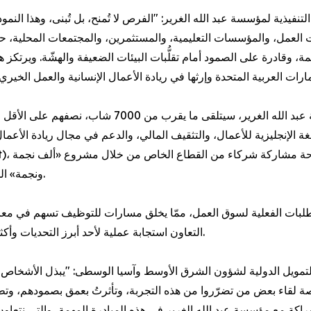
فيذية لمؤسسة عبد الله الغرير: "الفرص لا تُمنح، بل تُبنى، وهذا النموذج
العمل، والمؤسسات التعليمية، والمستثمرين، والمجتمعات المحلية، 
وقادرة على الصمود أمام تقلُّبات البيئات الضعيفة والهشّة. ويرتكز هذ
وفي إطار الشراكة بين مؤسسة التمويل الدولية ومؤسسة عبد الله الغرير، سيتلقى ما يقرب من 00
غة الإنجليزية للأعمال، والتثقيف المالي، والدعم في مجال ريادة الأعما
ونجمة» الذي يهدف إلى توسيع نطاق الوصول إلى فرص عمل شمولية.
متطلبات الفعلية لسوق العمل، ممّا يخلق مسارات للتوظيف تسهم في معال
التعاون استجابة عملية لأحد أبرز التحديات وأكثرها إلحاحاً في المنطقة وهو: الحصول على عمل كريم ولائق.
تمويل الدولية لشؤون الشرق الأوسط وآسيا الوسطى: "يبذل الأشخاص ال
لقاء بعض من تضرّروا من هذه التجربة، وتأثرتُ بعمق بصمودهم، وتطلّع
اكة مع مؤسسة عبد الله الغرير في هذه المبادرة المهمة، والتي نتعا