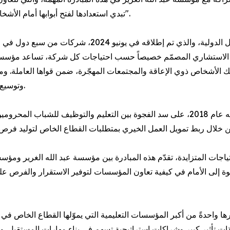
تبدي استعدادها لفتح أبوابها أمام الأشخاص النازحين قسرياً الباحثين عن فرص كريمة لكسب الرزق".
يجمع مشروع «ألف نجمة ونجمة» التابع لمؤسسة التمويل ال
 الاستشاري المصمّم خصيصاً حسب احتياجات كل شركة، تساعد مؤسسة ا
 الأشخاص ذوي الإعاقة والمجتمعات المهجّرة، ضمن قواها العاملة. و
وتوسيع نطاق الوصول إلى كل من الوظائف وفرص التعاقد الرقمي.
عمِل صندوق عبد العزيز الغرير لتعليم اللاجئين، منذ انطلاقه عام 2018، على سد الفجوة بين 
ياجات المتزايدة، تقدّم هذه المبادرة بين مؤسسة عبد الله الغرير ومؤسسة 
ة عبد الله الغرير في عام 2015. وباعتبارها واحدةً من أكبر المؤسسات التعليمية التي يموّل
ج ذات تأثير كبير وشراكات استراتيجية تسهم في بناء مهارات المستقبل.